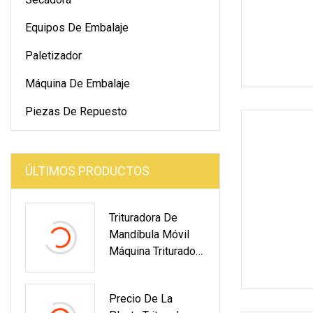
Equipos De Embalaje
Paletizador
Máquina De Embalaje
Piezas De Repuesto
ÚLTIMOS PRODUCTOS
Trituradora De
Mandíbula Móvil
Máquina Trituradora
De Piedra Uso En
La Construcción
Precio De La
Planta Trituradora