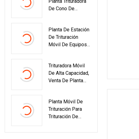
Planta Trituradora
Móvil Semiportátil
De Cono De
Mandíbula De
Piedra Móvil
Planta De Estación
Trituradora De
De Trituración
Granito De Piedra
Móvil De Equipos
Caliza De
De Minería A
Hormigón
Pequeña Escala
Trituradora Móvil
De Alta Capacidad,
Venta De Planta
Trituradora Móvil,
Precio De La
Planta Móvil De
Planta Trituradora
Trituración Para
Móvil
Trituración De
Granito/basalto