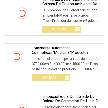
Cámara De Prueba Ambiental De
Laboratorio/máquina De Prueba
OTS proporciona Cámara de prueba
Física/probador De
ambiental/Máquina de prueba
Tracción/prueba De
física/Probador de tracción/Equipo de
Batería/equipo De Prueba De
Embalaje De Papel
prueba de embalaje de
LEER MÁS
Totalmente Automático
Cosméticos/Medicina/Productos
Básicos/Hardware/Alimentos/Proveedor
Tamaño del paquete por unidad de producto
De La Escuela Máquina De Producción
3700.00cm * 1400.00cm * 1500.00cm Peso
De Embalaje Caja De Cartón De Alta
bruto por unidad de producto 5500.000kg
Velocidad Equipo De Embalaje De Cartón
LEER MÁS
Empaquetadora De Llenado De
Bolsas De Caramelos De Hielo De
Oso Gomoso De Pequeñas Habas
Descripción general Descripción del