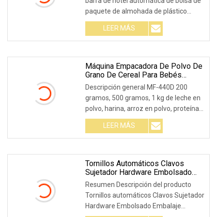
barra de hotel automática de bolsa de
paquete de almohada de plástico
personalizada Pará
LEER MÁS
Máquina Empacadora De Polvo De
Grano De Cereal Para Bebés
Máquina Empacadora Automática
Descripción general MF-440D 200
De Bicarbonato De Sodio Pesaje
gramos, 500 gramos, 1 kg de leche en
De Harina Paquete De Embolsado
polvo, harina, arroz en polvo, proteína
De Llenado Empaquetado Equipo
De Embolsado Mach
en polvo, c
LEER MÁS
Tornillos Automáticos Clavos
Sujetador Hardware Embolsado
Embalaje Embalaje Equipo De
Resumen Descripción del producto
Embalaje De Shanghai Feiyu
Tornillos automáticos Clavos Sujetador
Machinery
Hardware Embolsado Embalaje
Embalaje Equipo de