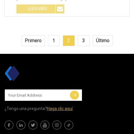
LEER MÁS
Primero
1
2
3
Último
¿Tengo una pregunta?
Haga clic aquí