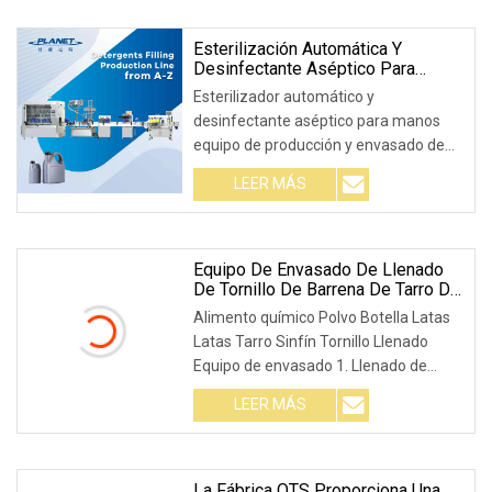
Esterilización Automática Y
Desinfectante Aséptico Para
Manos Equipo De Producción Y
Esterilizador automático y
Envasado De Llenado De Gel De
desinfectante aséptico para manos
Botellas De Plástico Blanco
equipo de producción y envasado de
llenado de gel de botell
LEER MÁS
Equipo De Envasado De Llenado
De Tornillo De Barrena De Tarro De
Latas De Botella De Polvo De
Alimento químico Polvo Botella Latas
Alimentos Químicos
Latas Tarro Sinfín Tornillo Llenado
Equipo de envasado 1. Llenado de
bolsas 2. Llen
LEER MÁS
La Fábrica OTS Proporciona Una