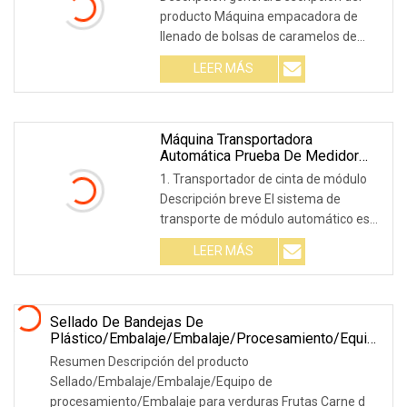
De Jalea
producto Máquina empacadora de
llenado de bolsas de caramelos de
hielo de oso gomoso
LEER MÁS
Máquina Transportadora
Automática Prueba De Medidor
Prueba Línea De Producción
1. Transportador de cinta de módulo
Procesamiento Empaque Empaque
Descripción breve El sistema de
Elevación Manipulación De
transporte de módulo automático es
Elevador Almacenamiento
Inspección Elevador Equipo De
un sistema de pr
LEER MÁS
Seguridad
Sellado De Bandejas De
Plástico/Embalaje/Embalaje/Procesamiento/Equipo
De Embalaje Para Verduras Frutas Carne De Res
Resumen Descripción del producto
Cerdo Pollo Carne Pescado Camarones Gadus
Sellado/Embalaje/Embalaje/Equipo de
Restaurante De Mariscos Comida Rápida
procesamiento/Embalaje para verduras Frutas Carne d