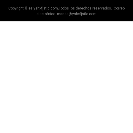
Copyright © es.yshxfjstlc.com,Todos los derechos reservados. Correo
electrónico:
manda@yshxfjstlc.com