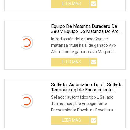
LEER MÁS
Equipo De Matanza Duradero De
380 V Equipo De Matanza De Área
De Envasado Y Deshuesado De
Introducción del equipo Caja de
Ganado Para Máquina De
matanza ritual halal de ganado vivo
Procesamiento De Carne En
Aturdidor de ganado vivo Máquina
Matadero
Sierra de corte de
LEER MÁS
Sellador Automático Tipo L Sellado
Termoencogible Encogimiento
Película Retráctil Envoltura
Sellador automático tipo L Sellado
Envoltura Envoltura Paquete
Termoencogible Encogimiento
Empaquetadora Empaquetadora
Encogimiento Envoltura Envoltura
Paquete Equipo De Embalaje
Envoltura Envoltura Paqu
LEER MÁS