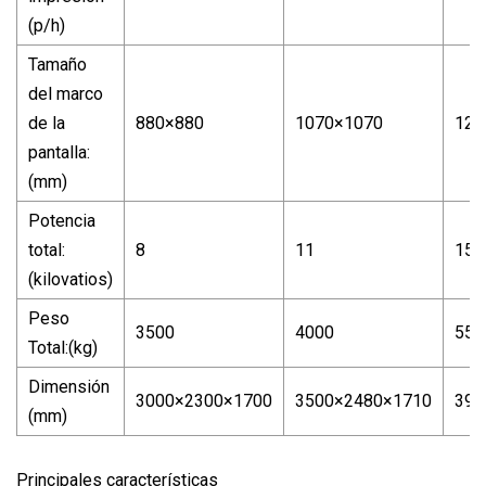
(p/h)
Tamaño
del marco
de la
880×880
1070×1070
128
pantalla:
(mm)
Potencia
total:
8
11
15
(kilovatios)
Peso
3500
4000
550
Total:(kg)
Dimensión
3000×2300×1700
3500×2480×1710
390
(mm)
Principales características