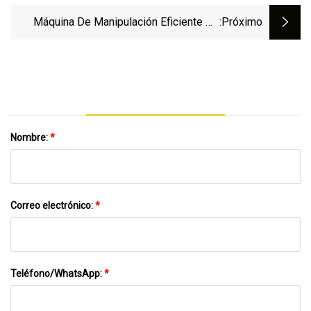
Máquina De Manipulación Eficiente De
:próximo
Materiales, Cuchara Hidráulica, Para
Manipular Madera, Acero, Arena Y Carbón
Nombre:
*
Correo electrónico:
*
Teléfono/WhatsApp:
*