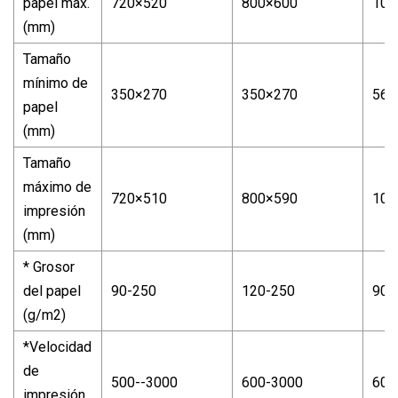
papel máx.
720×520
800×600
102
(mm)
Tamaño
mínimo de
350×270
350×270
560
papel
(mm)
Tamaño
máximo de
720×510
800×590
102
impresión
(mm)
* Grosor
del papel
90-250
120-250
90-
(g/m2)
*Velocidad
de
500--3000
600-3000
600
impresión