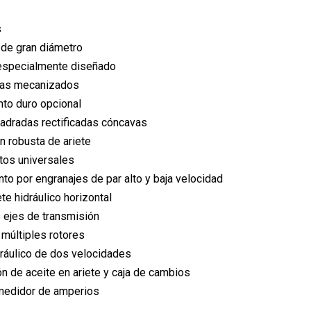
s
 de gran diámetro
specialmente diseñado
llas mecanizados
to duro opcional
uadradas rectificadas cóncavas
n robusta de ariete
tos universales
to por engranajes de par alto y baja velocidad
te hidráulico horizontal
s ejes de transmisión
múltiples rotores
ráulico de dos velocidades
ón de aceite en ariete y caja de cambios
medidor de amperios