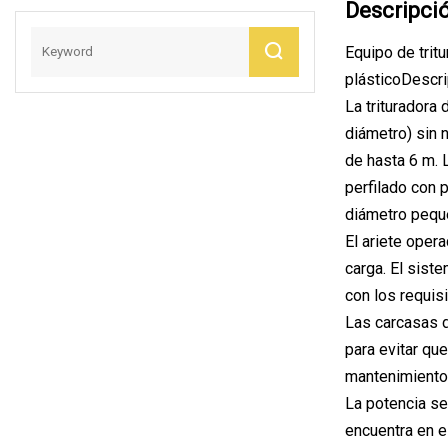
Descripci
Máquina De
Reciclaje De
Equipo de tritu
Neumáticos Y
plásticoDescr
Máquina De Caucho
La trituradora
Para La Venta
diámetro) sin 
de hasta 6 m. 
perfilado con 
diámetro peque
El ariete oper
carga. El sist
con los requisi
Las carcasas 
para evitar que
mantenimiento
La potencia se
encuentra en e