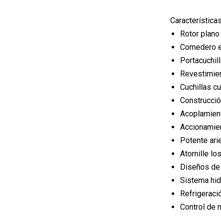
Característica
Rotor plano
Comedero e
Portacuchi
Revestimien
Cuchillas c
Construcció
Acoplamien
Accionamien
Potente arie
Atornille lo
Diseños de 
Sistema hid
Refrigeraci
Control de 