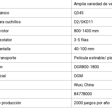
Amplia variedad de va
ánico
Q345
ra cuchillos
D2/SKD11
rotor
800-1430 mm
estator
3-5 filas
ntalla
40-100 mm
ransporte
Película estirable/ p
ón
DGR800-1800
ial
DGM
Wuxi, China
84778000
 producción
2000 juegos por año