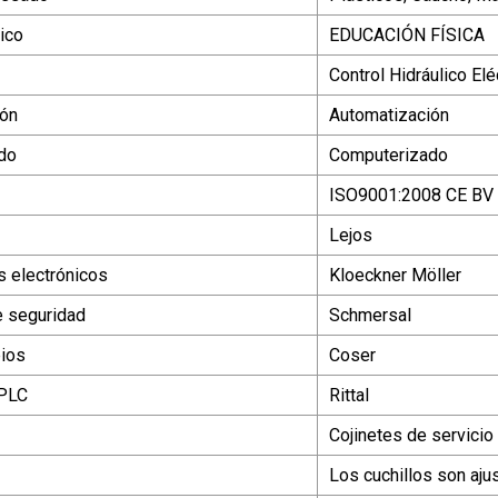
ico
EDUCACIÓN FÍSICA
Control Hidráulico Elé
ión
Automatización
do
Computerizado
ISO9001:2008 CE BV
Lejos
 electrónicos
Kloeckner Möller
e seguridad
Schmersal
ios
Coser
 PLC
Rittal
Cojinetes de servici
Los cuchillos son aj