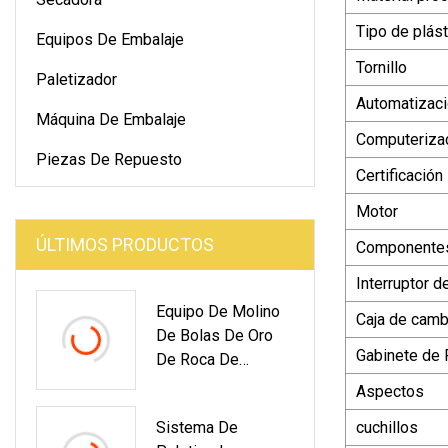
Tipo de plást
Equipos De Embalaje
Tornillo
Paletizador
Automatizac
Máquina De Embalaje
Computeriza
Piezas De Repuesto
Certificación
Motor
ÚLTIMOS PRODUCTOS
Componentes
Interruptor d
Equipo De Molino
Caja de camb
De Bolas De Oro
Gabinete de
De Roca De
Tanzania Molino De
Aspectos
Bolas De Minería
Sistema De
cuchillos
De Oro