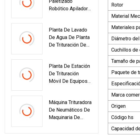
Paletizado
Rotor
Robótico Apilador
Automático
Material Mec
Robótico De Brazo
Materiales pa
Planta De Lavado
De Varios Grados
De Agua De Planta
Con Tecnología De
Diámetro del 
De Trituración De
Robot Industrial
Cuchillos de 
Piedra Fija Móvil
Paralelo De Alta
Con Criba Vibratoria
Velocidad Para
Tamaño de pa
Planta De Estación
Cajas, Cajas,
Paquete de t
De Trituración
Bolsas De Cartón
Móvil De Equipos
Especificaci
De Minería A
Marca comerc
Pequeña Escala
Máquina Trituradora
Origen
De Neumáticos De
Maquinaria De
Código hs
Caucho De Planta
Capacidad de
Completamente
Automática