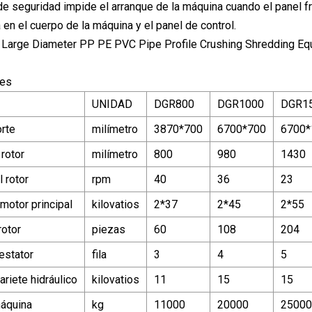
 de seguridad impide el arranque de la máquina cuando el panel f
en el cuerpo de la máquina y el panel de control.
nes
UNIDAD
DGR800
DGR1000
DGR1
rte
milímetro
3870*700
6700*700
6700*
rotor
milímetro
800
980
1430
 rotor
rpm
40
36
23
motor principal
kilovatios
2*37
2*45
2*55
rotor
piezas
60
108
204
estator
fila
3
4
5
ariete hidráulico
kilovatios
11
15
15
áquina
kg
11000
20000
25000