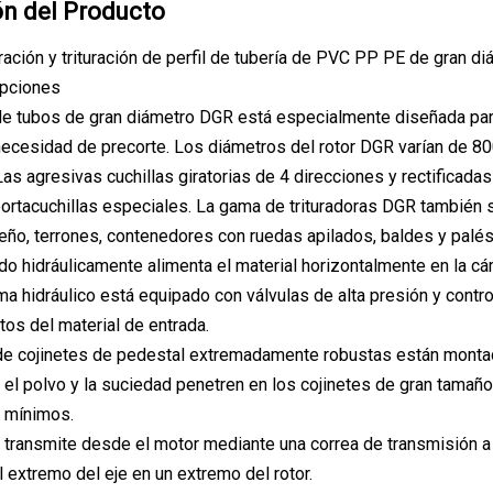
ón del Producto
ración y trituración de perfil de tubería de PVC PP PE de gran di
ipciones
 de tubos de gran diámetro DGR está especialmente diseñada pa
necesidad de precorte. Los diámetros del rotor DGR varían de 8
Las agresivas cuchillas giratorias de 4 direcciones y rectificad
portacuchillas especiales. La gama de trituradoras DGR también se
ño, terrones, contenedores con ruedas apilados, baldes y palés,
ado hidráulicamente alimenta el material horizontalmente en la c
ema hidráulico está equipado con válvulas de alta presión y cont
tos del material de entrada.
de cojinetes de pedestal extremadamente robustas están montad
 el polvo y la suciedad penetren en los cojinetes de gran tamaño.
 mínimos.
 transmite desde el motor mediante una correa de transmisión a
l extremo del eje en un extremo del rotor.