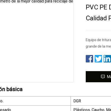
PVC PE D
Calidad P
Equipo de tritur
grande de la mej
M
ón básica
o.
DGR
cesado
Plásticos, Caucho, M