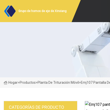
Grupo de hornos de eje de Xinxiang
Hogar
>
Productos
>
Planta De Trituración Móvil
>
Emj107 Pantalla De
CATEGORÍAS DE PRODUCTO