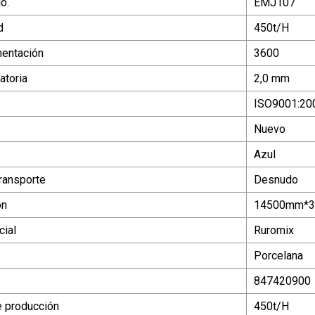
o.
EMJ107
d
450t/H
mentación
3600
atoria
2,0 mm
ISO9001:20
Nuevo
Azul
ransporte
Desnudo
ón
14500mm*
ial
Ruromix
Porcelana
847420900
 producción
450t/H