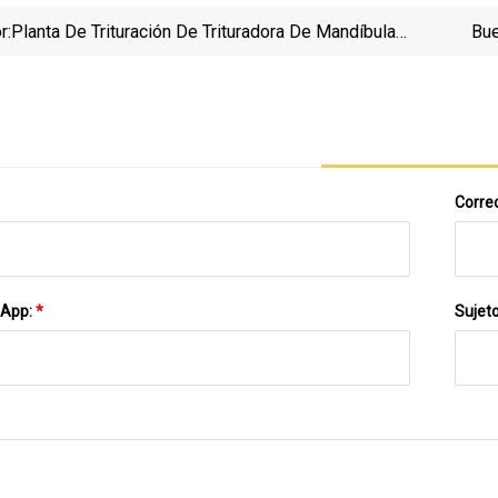
r:
Planta De Trituración De Trituradora De Mandíbula
Bue
Móvil Pirce De Fábrica De Buena Calidad Para La
Venta
Correo
sApp:
*
Sujet