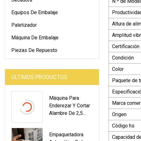
N º de Model
Equipos De Embalaje
Productivida
Altura de ali
Paletizador
Amplitud vibr
Máquina De Embalaje
Certificación
Piezas De Repuesto
Condición
Color
ÚLTIMOS PRODUCTOS
Paquete de t
Especificaci
Máquina Para
Marca comerc
Enderezar Y Cortar
Alambre De 2,5
Origen
Mm-6 Mm Como
Código hs
Equipo Auxiliar
Empaquetadora
Para La Máquina
Capacidad de