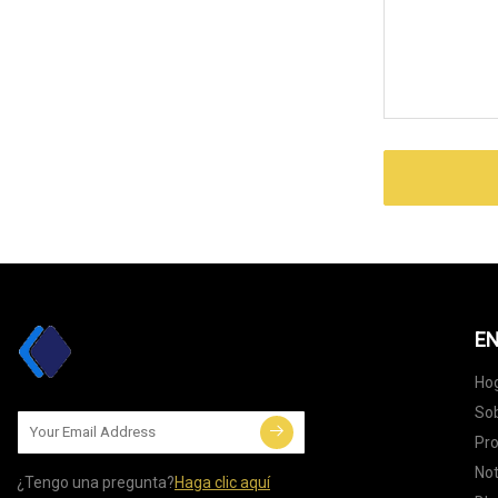
EN
Ho
Sob
Pr
Not
¿Tengo una pregunta?
Haga clic aquí