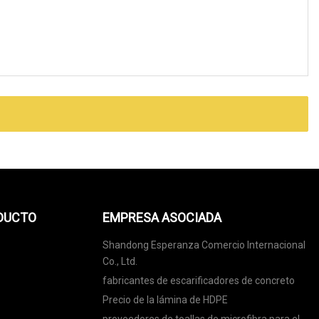
ODUCTO
EMPRESA ASOCIADA
Shandong Esperanza Comercio Internacional
Co., Ltd.
fabricantes de escarificadores de concreto
Precio de la lámina de HDPE
proveedores de toallas de microfibra para el