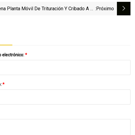
na Planta Móvil De Trituración Y Cribado A La
:próximo
Venta En Sudáfrica
 electrónico:
*
o:
*