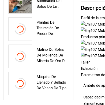
Automática Del
De Soldadura De
Bolso De La
Malla
Descripci
Pirámide Del
Triángulo Del Té De
Perfil de la e
Plantas De
Napoleón De La
Trituración De
Venta Caliente
Piedra De
Productos prin
Construcción
Estacionarias De
Molino De Bolas
40-60 Tph
De Molienda De
Minería De Oro De
Taller
Tipo Seco/húmedo
Exhibición
De Venta Caliente
Parametros de
Máquina De
Con Precio De
Llenado Y Sellado
Fábrica De China
Ámbito de ap
De Vasos De Tipo
Lineal Máquina De
Capacidad m
Llenado Y Sellado
alimentación
De Tubos Calippo