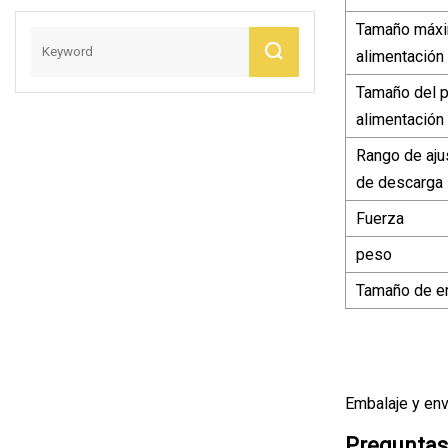
Equipo De
Tamaño máx
Envasado De
alimentación
Vasos De Papel
Tamaño del p
alimentación
Rango de aju
de descarga
Fuerza
peso
Tamaño de e
Embalaje y env
Preguntas