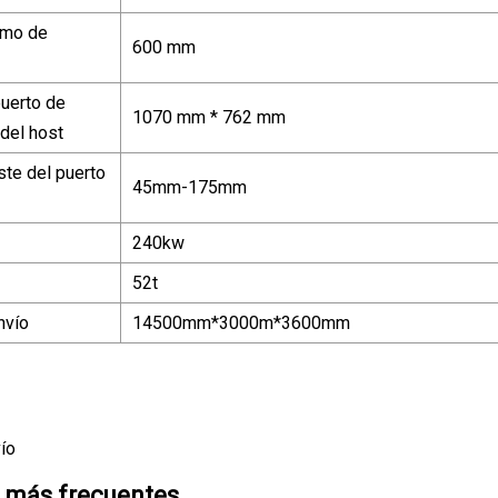
imo de
600 mm
uerto de
1070 mm * 762 mm
 del host
ste del puerto
45mm-175mm
240kw
52t
nvío
14500mm*3000m*3600mm
ío
 más frecuentes