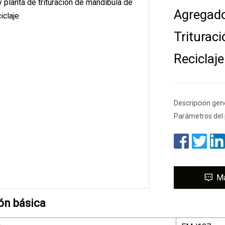
Agregado
Triturac
Reciclaje
Descripción gene
Parámetros del 
M
ón básica