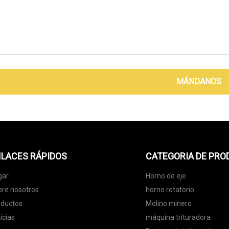
MÁNDANOS
LACES RÁPIDOS
CATEGORIA DE PR
gar
Horno de eje
re nosotros
horno rotatorio
oductos
Molino minero
icias
máquina trituradora