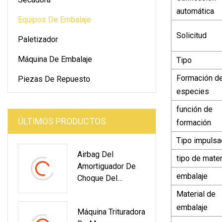
automática
Equipos De Embalaje
Solicitud
Paletizador
Máquina De Embalaje
Tipo
Formación d
Piezas De Repuesto
especies
función de
ÚLTIMOS PRODUCTOS
formación
Tipo impuls
Airbag Del
tipo de mater
Amortiguador De
embalaje
Choque Del
Vehículo Comercial
Material de
De Las Piezas De
embalaje
Máquina Trituradora
Automóvil Del