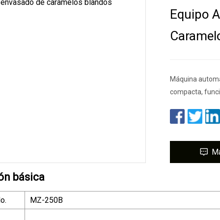
Equipo 
Caramel
Máquina automát
compacta, funci
M
ón básica
o.
MZ-250B