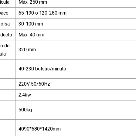
ícula
Máx. 250 mm
saco
65-190 o 120-280 mm
bolsa
30-100 mm
oducto
Máx. 40 mm
o de
320 mm
ula
40-230 bolsas/minuto
220V 50/60Hz
2.4kw
500kg
4090*680*1420mm