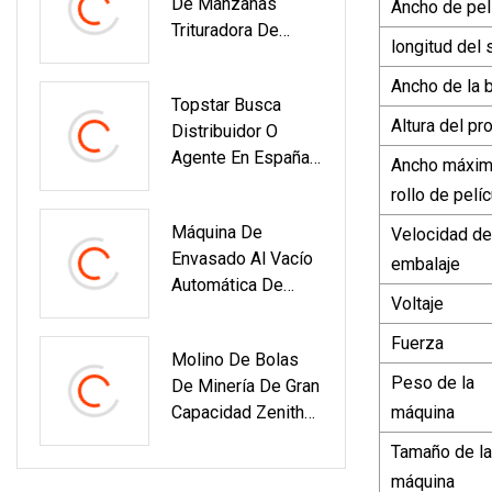
De Manzanas
Ancho de pel
Vuelo De Cnbf
Trituradora De
longitud del 
Frutas Equipo De
Procesamiento De
Ancho de la 
Topstar Busca
Frutas
Altura del pr
Distribuidor O
Agente En España
Ancho máxim
Para Actuar En
rollo de pelíc
Nuestra Máquina
Máquina De
Velocidad de
De Moldeo Por
Envasado Al Vacío
Inyección De
embalaje
Automática De
Plástico Y Equipo
Voltaje
Alimentos (DZ-
Auxiliar
400)
Fuerza
Molino De Bolas
Peso de la
De Minería De Gran
Capacidad Zenith
máquina
Para Mineral
Tamaño de la
máquina