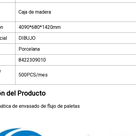
Caja de madera
ón
4090*680*1420mm
ial
DIBUJO
Porcelana
8422309010
e
500PCS/mes
ón del Producto
tica de envasado de flujo de paletas