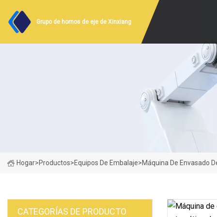
Grupo de hornos de eje de Xinxiang
Hogar
>
Productos
>
Equipos De Embalaje
>
Máquina De Envasado De
CATEGORÍAS DE PRODUCTO