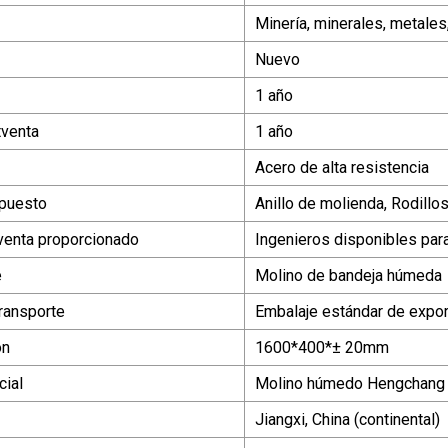
Minería, minerales, metales,
Nuevo
1 año
tventa
1 año
Acero de alta resistencia
epuesto
Anillo de molienda, Rodillo
venta proporcionado
Ingenieros disponibles para
e
Molino de bandeja húmeda
ransporte
Embalaje estándar de expor
ón
1600*400*± 20mm
ial
Molino húmedo Hengchang
Jiangxi, China (continental)