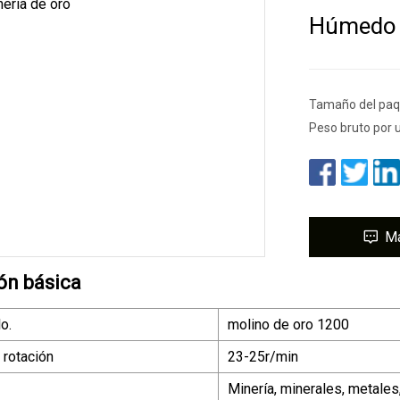
Húmedo 
Tamaño del paqu
Peso bruto por 
M
ón básica
o.
molino de oro 1200
 rotación
23-25r/min
Minería, minerales, metales,