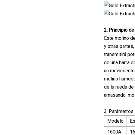
2. Principio d
Este molino de
y otras partes,
transmitirá pot
de una barra de
un movimiento e
molino húmedo,
de la rueda de
amasando, moli
3. Parámetros 
Modelo
Es
1600A
1