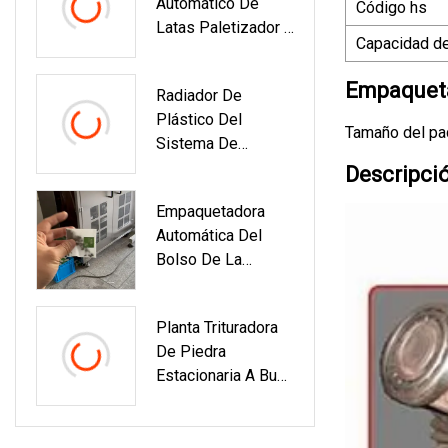
Automático De
Código hs
Latas Paletizador /
Capacidad de
Máquina
Despaletizadora
Empaqueta
Radiador De
Para Alimentos
Plástico Del
Enlatados Botella
Tamaño del pa
Sistema De
De Alimentos
Enfriamiento De
Descripci
Aluminio
Empaquetadora
Automático Para
Automática Del
Piezas De
Bolso De La
Repuesto Del
Pirámide Del
Enfriador De Aceite
Triángulo Del Té De
Del Condensador
Planta Trituradora
Napoleón De La
Del Automóvil
De Piedra
Venta Caliente
Estacionaria A Buen
Precio/ Planta De
Trituración Y
Cribado De Rocas