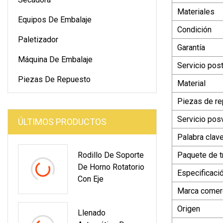
Materiales
Equipos De Embalaje
Condición
Paletizador
Garantía
Máquina De Embalaje
Servicio pos
Piezas De Repuesto
Material
Piezas de r
Servicio pos
ÚLTIMOS PRODUCTOS
Palabra clav
Rodillo De Soporte
Paquete de t
De Horno Rotatorio
Especificaci
Con Eje
Marca comerc
Origen
Llenado