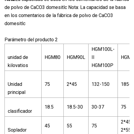
de polvo de CaCO3 domesitlc Nota: La capacidad se basa
en los comentarios de la fábrica de polvo de CaCO3
domesitlc
Parámetro del producto 2
HGM100L-
unidad de
HGM80
HGM90L
II
HGM1
kilovatios
HGM100P
Unidad
75
2*45
132-150
185-2
principal
18.5
18.5-30
30-37
75
clasificador
2*45-
45
55
75
Soplador
2*55