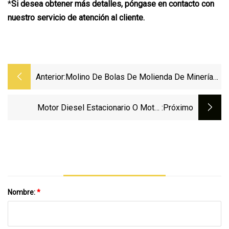
*
Si desea obtener más detalles, póngase en contacto con
nuestro servicio de atención al cliente.
Anterior:
Molino De Bolas De Molienda De Minería
De Oro De Tipo Seco/húmedo De Venta
Caliente Con Precio De Fábrica De China
Motor Diesel Estacionario O Motor
:próximo
Eléctrico Minería Cantera Trituradora
Máquina Trituradora Precio De Planta
Nombre:
*