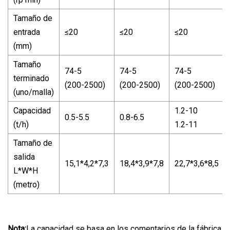
Tamaño de
entrada
≤20
≤20
≤20
(mm)
Tamaño
74-5
74-5
74-5
terminado
(200-2500)
(200-2500)
(200-2500)
(uno/malla)
Capacidad
1.2-10
0.5-5.5
0.8-6.5
(t/h)
1.2-11
Tamaño de
salida
15,1*4,2*7,3
18,4*3,9*7,8
22,7*3,6*8,5
L*W*H
(metro)
Nota:
La capacidad se basa en los comentarios de la fábrica