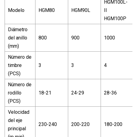
HGM100L-
Modelo
HGM80
HGM90L
II
HGM100P
Diámetro
del anillo
800
900
1000
(mm)
Número de
timbre
3
3
4
(PCS)
Número de
rodillo
18-21
24-29
28-36
(PCS)
Velocidad
del eje
230-240
200-220
180-200
principal
(rp min)