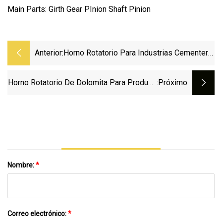
Main Parts: Girth Gear PInion Shaft Pinion
Anterior:
Horno Rotatorio Para Industrias Cementera,
Metalúrgica, Química, Refractaria, Cal Activa
Horno Rotatorio De Dolomita Para Producir
:próximo
Magnesio
Nombre:
*
Correo electrónico:
*