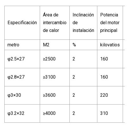
Área de
Inclinación
Potencia
T
Especificación
intercambio
de
del motor
v
de calor
instalación
principal
metro
M2
%
kilovatios
r
φ2.5×27
≥2500
2
160
9
φ2.8×27
≥3100
2
160
1
φ3×30
≥3600
2
220
1
φ3.2×32
≥4000
2
310
1