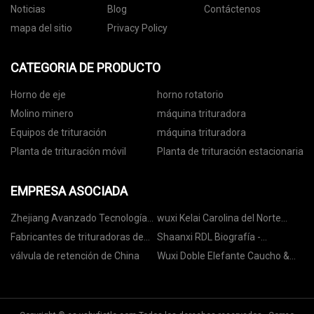
Noticias
Blog
Contáctenos
mapa del sitio
Privacy Policy
CATEGORIA DE PRODUCTO
Horno de eje
horno rotatorio
Molino minero
máquina trituradora
Equipos de trituración
máquina trituradora
Planta de trituración móvil
Planta de trituración estacionaria
EMPRESA ASOCIADA
Zhejiang Avanzado Tecnología
wuxi Kelai Carolina del Norte
Válvula Co., Limitado
Máquina herramienta compañía,
Fabricantes de trituradoras de
Shaanxi RDL Biografía -
Limitado
impacto
Tecnología Co., Limitado.
válvula de retención de China
Wuxi Doble Elefante Caucho &
Plásticos Maquinaria Co., Ltd.