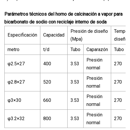
Parámetros técnicos del horno de calcinación a vapor para
bicarbonato de sodio con reciclaje interno de soda
Presión de diseño
Tempera
Especificación
Capacidad
(Mpa)
diseño 
metro
t/d
Tubo
Caparazón
Tubo
Presión
φ2.5×27
400
3.53
270
normal
Presión
φ2.8×27
520
3.53
270
normal
Presión
φ3×30
660
3.53
270
normal
Presión
φ3.2×32
800
3.53
270
normal