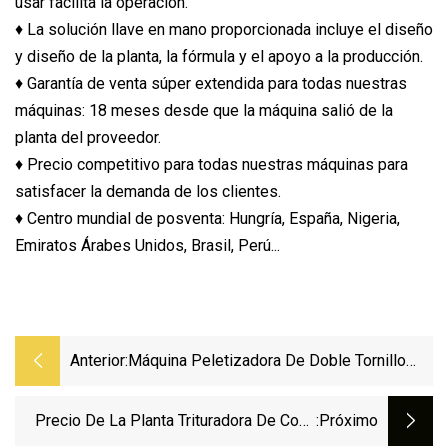
usar facilita la operación.
♦ La solución llave en mano proporcionada incluye el diseño
y diseño de la planta, la fórmula y el apoyo a la producción.
♦ Garantía de venta súper extendida para todas nuestras
máquinas: 18 meses desde que la máquina salió de la
planta del proveedor.
♦ Precio competitivo para todas nuestras máquinas para
satisfacer la demanda de los clientes.
♦ Centro mundial de posventa: Hungría, España, Nigeria,
Emiratos Árabes Unidos, Brasil, Perú...
Anterior:
Máquina Peletizadora De Doble Tornillo
Cónico De Contrarrotación Jwell Sjz Para
Rellenos De PVC
Precio De La Planta Trituradora De Cono
:próximo
De Mandíbula De Piedra Móvil Trituradora