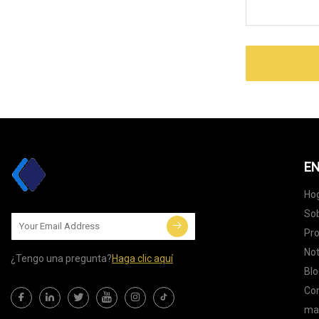
EN
Ho
Sob
Pr
Not
¿Tengo una pregunta?
Haga clic aquí
Blo
Co
map