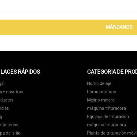
MÁNDANOS
LACES RÁPIDOS
CATEGORIA DE PR
gar
Horno de eje
re nosotros
horno rotatorio
oductos
Molino minero
icias
máquina trituradora
g
Equipos de trituración
ntáctenos
máquina trituradora
a del sitio
Planta de trituración móvi