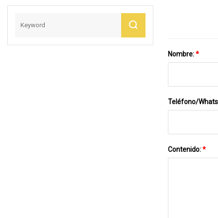
Máquina De
V-263pb
Reciclaje
Nombre:
*
Teléfono/What
Contenido:
*