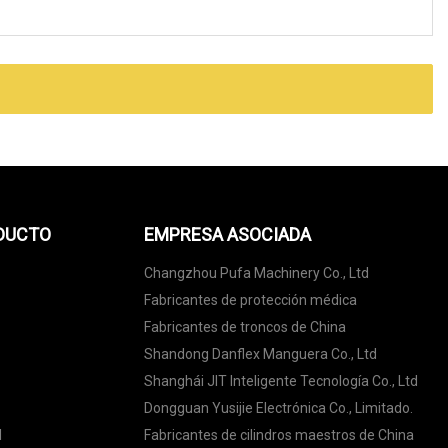
ODUCTO
EMPRESA ASOCIADA
Changzhou Pufa Machinery Co., Ltd
Fabricantes de protección médica
Fabricantes de troncos de China
Shandong Danflex Manguera Co., Ltd
Shanghái JIT Inteligente Tecnología Co., Ltd
Dongguan Yusijie Electrónica Co., Limitado.
l
Fabricantes de cilindros maestros de China