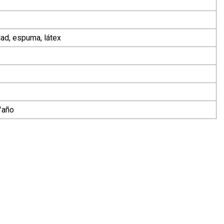
dad, espuma, látex
/año