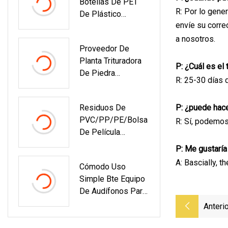
Botellas De PET
Lavadora Máquina
R: Por lo gene
De Plástico
De Reciclaje De
envíe su corre
Escamas/Tambor/
Plástico
Pallet/PP/HDPE/L
a nosotros.
Granuladora
Proveedor De
DPE/Caucho/Bulto
Máquina
Planta Trituradora
/Tubo De
Peletizadora
P: ¿Cuál es el
De Piedra
PVC/Película De
R: 25-30 días 
Estacionaria Con
PE/Bolsas Tejidas
Buena Calidad Y
Gigantes/Triturador
Residuos De
P: ¿puede hace
Buen Precio
A De Basura Planta
PVC/PP/PE/bolsa
R: Sí, podemos
De Reciclaje
De Película
Lavadora
PET/hoja/lata/per
P: Me gustaría
Fil/botella/barril
A: Bascially, t
Cómodo Uso
Cable De Metal
Simple Bte Equipo
Industrial
De Audífonos Para
Pequeño/Mini
Sordos ODM OEM
Trituradora De
Anterio
Barato Auxiliar De
Plástico Para
Escucha Audifonos