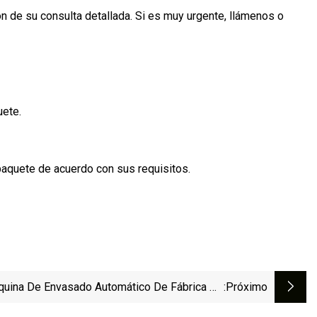
ón de su consulta detallada. Si es muy urgente, llámenos o
uete.
paquete de acuerdo con sus requisitos.
uina De Envasado Automático De Fábrica De
:próximo
ara Pasta, Espagueti, Hoja De Lasaña, Fideos,