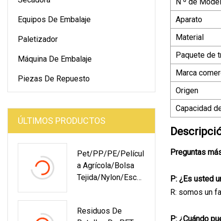
N º de Model
Equipos De Embalaje
Aparato
Material
Paletizador
Paquete de t
Máquina De Embalaje
Marca comerc
Piezas De Repuesto
Origen
Capacidad de
ÚLTIMOS PRODUCTOS
Descripci
Preguntas más
Pet/PP/PE/Películ
A Agrícola/Bolsa
Tejida/Nylon/Esca
P: ¿Es usted u
Mas De Botella/
R: somos un fa
Tubos Trituradora
Residuos De
Trituradora
P: ¿Cuándo pue