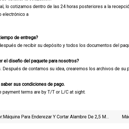
ral, lo cotizamos dentro de las 24 horas posteriores a la recepci
o electrónico a
 tiempo de entrega?
después de recibir su depósito y todos los documentos del paq
r el diseño del paquete para nosotros?
. Después de contarnos su idea, crearemos los archivos de su 
 saber sus condiciones de pago.
he payment terms are by T/T or L/C at sight.
r:
Máquina Para Enderezar Y Cortar Alambre De 2,5 Mm-
Máq
6 Mm Como Equipo Auxiliar Para La Máquina De
China P