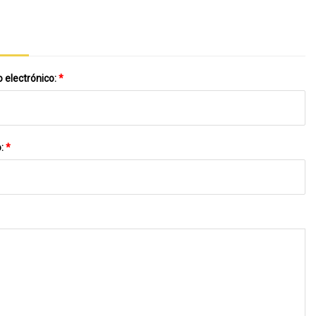
Pan
 electrónico:
*
o:
*