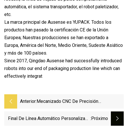
automática, el sistema transportador, el robot paletizador,
etc.
La marca principal de Ausense es YUPACK. Todos los
productos han pasado la certificación CE de la Unión
Europea; Nuestras producciones se han exportado a
Europa, América del Norte, Medio Oriente, Sudeste Asiático
y más de 100 países.
Since 2017, Qingdao Ausense had successfully introduced
robots into our end of packaging production line which can
effectively integrat
Anterior:
Mecanizado CNC De Precisión
Personalizado Aluminio/acero
Inoxidable/latón/cobre/hierro/aleación
Final De Línea Automático Personalizado
:próximo
De Titanio Piezas De Repuesto De
Maquinaria De Embalaje Bolsa Caja De