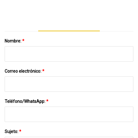
Auto/motocicleta/bicicleta/motor
Cartón Paletizador Para Bolsa De Arroz
Nombre:
*
Correo electrónico:
*
Teléfono/WhatsApp:
*
Sujeto:
*