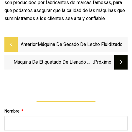
son producidos por fabricantes de marcas famosas, para
que podamos asegurar que la calidad de las máquinas que
suministramos a los clientes sea alta y confiable.
Anterior:
Máquina De Secado De Lecho Fluidizado
Por Vibración De Alimentos Y Productos
Químicos Personalizada/
Máquina De Etiquetado De Llenado De
:próximo
Secadora/Máquina Secadora
Bebidas Carbonatadas / Cerveza Pequeña
Personalizada Para Botella De Vidrio
Nombre:
*