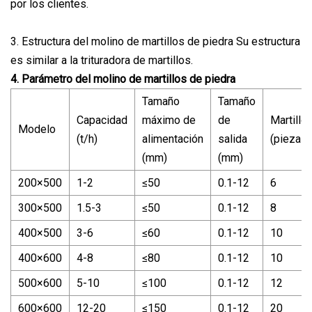
por los clientes.
3. Estructura del molino de martillos de piedra Su estructura
es similar a la trituradora de martillos.
4. Parámetro del molino de martillos de piedra
Tamaño
Tamaño
Capacidad
máximo de
de
Martillo
Modelo
(t/h)
alimentación
salida
(piezas)
(mm)
(mm)
200×500
1-2
≤50
0.1-12
6
300×500
1.5-3
≤50
0.1-12
8
400×500
3-6
≤60
0.1-12
10
400×600
4-8
≤80
0.1-12
10
500×600
5-10
≤100
0.1-12
12
600×600
12-20
≤150
0.1-12
20