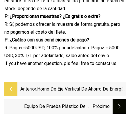
en stock. o es de 15 a 20 días si los productos no están en
stock, depende de la cantidad.
P: ¿Proporcionan muestras? ¿Es gratis o extra?
R: Sí, podemos ofrecer la muestra de forma gratuita, pero
no pagamos el costo del flete.
P: ¿Cuáles son sus condiciones de pago?
R: Pago<=5000USD, 100% por adelantado. Pago> = 5000
USD, 30% T/T por adelantado, saldo antes del envío.
If you have another question, pls feel free to contact us
Anterior:
Horno De Eje Vertical De Ahorro De Energía
Para Cal Con Buen Precio
Equipo De Prueba Plástico De La
:próximo
Resistencia A La Tensión De La Rigidez
Del Anillo De Trituración De Digitaces