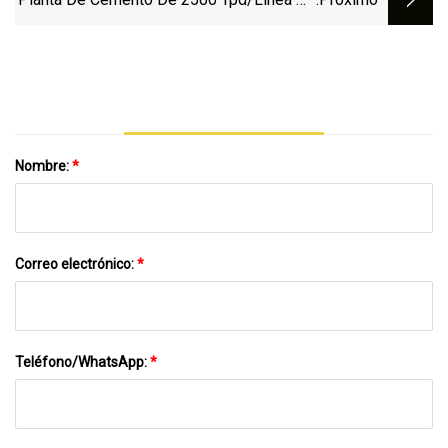
Trituradora
Producción/Molino De Bolas/ Horno
Rotatorio/ Prensa De Rodillos
Nombre:
*
Correo electrónico:
*
Teléfono/WhatsApp:
*