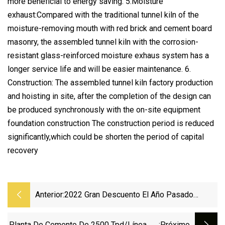
more beneficial to energy saving. 5.Moisture
exhaust:Compared with the traditional tunnel kiln of the
moisture-removing mouth with red brick and cement board
masonry, the assembled tunnel kiln with the corrosion-
resistant glass-reinforced moisture exhaus system has a
longer service life and will be easier maintenance. 6.
Construction: The assembled tunnel kiln factory production
and hoisting in site, after the completion of the design can
be produced synchronously with the on-site equipment
foundation construction The construction period is reduced
significantly,which could be shorten the period of capital
recovery
Anterior:
2022 Gran Descuento El Año Pasado
Excelente Tecnología Doble Eje Plástico
Madera Película Neumático Papel Plástico
Planta De Cemento De 2500 Tpd/Línea De
:próximo