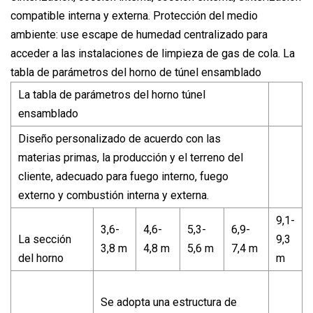
compatible interna y externa. Protección del medio
ambiente: use escape de humedad centralizado para
acceder a las instalaciones de limpieza de gas de cola. La
tabla de parámetros del horno de túnel ensamblado
La tabla de parámetros del horno túnel
ensamblado
Diseño personalizado de acuerdo con las
materias primas, la producción y el terreno del
cliente, adecuado para fuego interno, fuego
externo y combustión interna y externa.
9,1-
3,6-
4,6-
5,3-
6,9-
La sección
9,3
3,8 m
4,8 m
5,6 m
7,4 m
del horno
m
Se adopta una estructura de