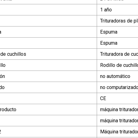
1 año
Trituradoras de p
a
Espuma
Espuma
 de cuchillos
Trituradora de cu
llo
Rodillo de cuchill
ión
no automático
do
no computarizad
CE
roducto
máquina triturado
máquina triturado
2
Máquina triturad