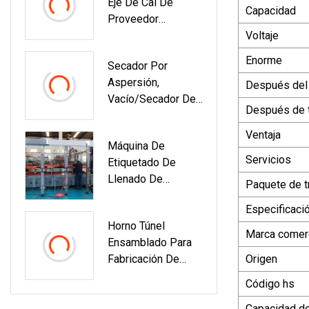
Eje De Cal De
Capacidad
Proveedor
Profesional
Voltaje
Enorme
Secador Por
Aspersión,
Después del
Vacío/secador De
Después de 
Banda/lecho
Fluido/flash/disco
Ventaja
Máquina De
/placa/paleta/tam
Servicios
Etiquetado De
Bor
Llenado De
Rotatorio/disco/co
Paquete de t
Bebidas
Ngelación Al
Especificaci
Carbonatadas /
Vacío/fabricante
Horno Túnel
Cerveza Pequeña
De Secadores
Marca comerc
Ensamblado Para
Personalizada Para
Máquina Secadora
Fabricación De
Origen
Botella De Vidrio
Ladrillo Rojo
Código hs
Capacidad de