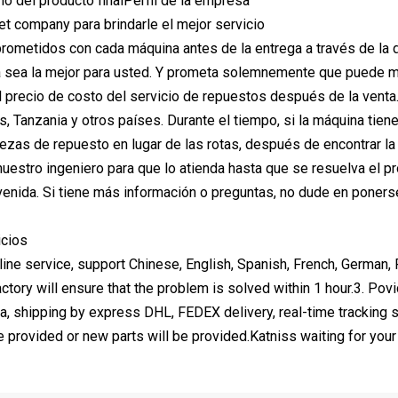
ío del producto finalPerfil de la empresa
 company para brindarle el mejor servicio
metidos con cada máquina antes de la entrega a través de la d
 sea la mejor para usted. Y prometa solemnemente que puede meca
l precio de costo del servicio de repuestos después de la venta
, Tanzania y otros países. Durante el tiempo, si la máquina tien
iezas de repuesto en lugar de las rotas, después de encontrar la
uestro ingeniero para que lo atienda hasta que se resuelva el pr
venida. Si tiene más información o preguntas, no dude en poners
icios
 line service, support Chinese, English, Spanish, French, German
ctory will ensure that the problem is solved within 1 hour.3. Povi
a, shipping by express DHL, FEDEX delivery, real-time tracking 
 provided or new parts will be provided.Katniss waiting for your l