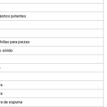
lástico potentes
chillas para piezas
o sólido
o
ra
ra
ora de espuma