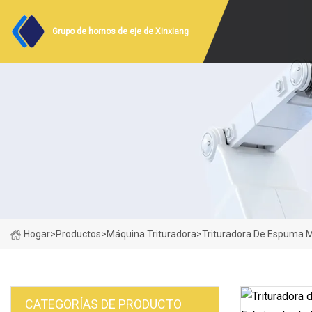
Grupo de hornos de eje de Xinxiang
Hogar
>
Productos
>
Máquina Trituradora
>
Trituradora De Espuma M
CATEGORÍAS DE PRODUCTO