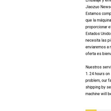
Embalaje y env
Jiaozuo Newset
Estamos compro
que la máquina
proporcionar e
Estados Unidos
necesita las p
enviaremos a n
oferta es bien
Nuestros serv
1. 24 hours on
problem, our fa
shipping by se
machine will be