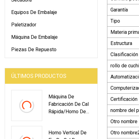
Garantía
Equipos De Embalaje
Tipo
Paletizador
Materia prim
Máquina De Embalaje
Estructura
Piezas De Repuesto
Clasificación
rollo de cuchi
ÚLTIMOS PRODUCTOS
Automatizac
Computeriza
Máquina De
Certificación
Fabricación De Cal
nombre del p
Rápida/horno De
Eje De Piedra
Otro nombre
Calcinada Calcinada
Horno Vertical De
Otro nombre
300t/D