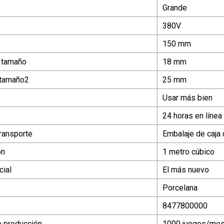
Grande
380V
150 mm
 tamaño
18 mm
tamaño2
25 mm
Usar más bien
24 horas en línea
ransporte
Embalaje de caja
ón
1 metro cúbico
ial
El más nuevo
Porcelana
8477800000
 producción
1000 juegos/me