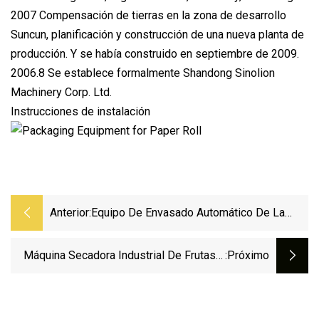
2007 Compensación de tierras en la zona de desarrollo
Suncun, planificación y construcción de una nueva planta de
producción. Y se había construido en septiembre de 2009.
2006.8 Se establece formalmente Shandong Sinolion
Machinery Corp. Ltd.
Instrucciones de instalación
Anterior:
Equipo De Envasado Automático De La
Máquina De Llenado De Crema De Agua De
Pasta Líquida
Máquina Secadora Industrial De Frutas Y
:próximo
Verduras De Varios Tipos De Secado De
Tomates Y Pescados