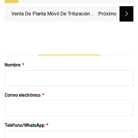
De Trituración Móvil Cantera Planta
Trituradora De Mandíbula Basculante
Venta De Planta Móvil De Trituración De
:próximo
Agregados De Gran Capacidad
Nombre:
*
Correo electrónico:
*
Teléfono/WhatsApp:
*