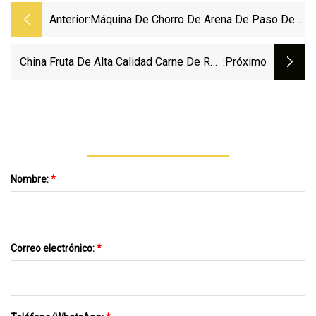
Anterior:
Máquina De Chorro De Arena De Paso De
Eficiencia De Trabajo De Bajo Consumo De
Energía De Meihui
China Fruta De Alta Calidad Carne De Res
:próximo
De Manzana Arándano Bambú Coco
Anacardo Chile Fechas Alimento Para
Perros Pescado Higo Jengibre Ajo Plátano
Agricultura Máquina De Secado De
Alimentos
Nombre:
*
Correo electrónico:
*