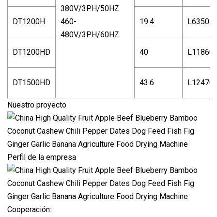
380V/3PH/50HZ
DT1200H
460-
19.4
L6350x
480V/3PH/60HZ
DT1200HD
40
L11860
DT1500HD
43.6
L12470
Nuestro proyecto
Perfil de la empresa
Cooperación: