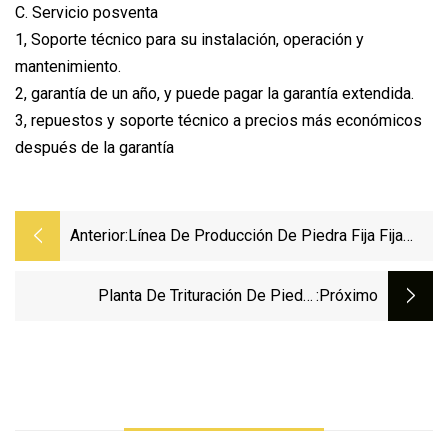
C. Servicio posventa
1, Soporte técnico para su instalación, operación y
mantenimiento.
2, garantía de un año, y puede pagar la garantía extendida.
3, repuestos y soporte técnico a precios más económicos
después de la garantía
Anterior:
Línea De Producción De Piedra Fija Fija
Planta Trituradora De Piedra Línea De
Producción De Trituración De Piedra
Planta De Trituración De Piedra
:próximo
Estacionaria Completa De 50 Tph Para
Piedra De Río