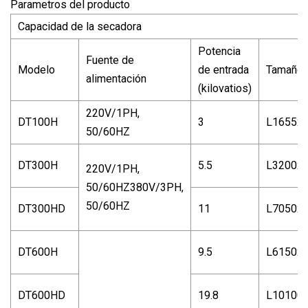
Parametros del producto
Capacidad de la secadora
Potencia
Fuente de
Modelo
de entrada
Tamaño 
alimentación
(kilovatios)
220V/1PH,
DT100H
3
L1655x
50/60HZ
DT300H
5.5
L3200x
220V/1PH,
50/60HZ380V/3PH,
50/60HZ
DT300HD
11
L7050x
DT600H
9.5
L6150x
DT600HD
19.8
L10100