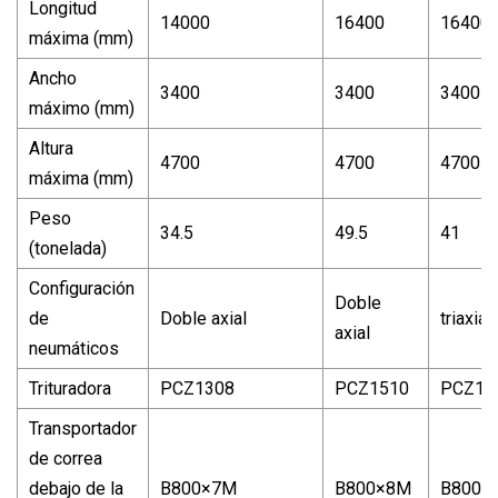
Longitud
14000
16400
16400
máxima (mm)
Ancho
3400
3400
3400
máximo (mm)
Altura
4700
4700
4700
máxima (mm)
Peso
34.5
49.5
41
(tonelada)
Configuración
Doble
de
Doble axial
triaxial
axial
neumáticos
Trituradora
PCZ1308
PCZ1510
PCZ15
Transportador
de correa
debajo de la
B800×7M
B800×8M
B800×