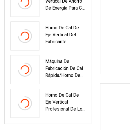
Vertical De Ahorro
De Energía Para Cal
Con Buen Precio
Horno De Cal De
Eje Vertical Del
Fabricante
Profesional De
China
Máquina De
Fabricación De Cal
Rápida/horno De
Eje De Piedra
Calcinada Calcinada
Horno De Cal De
300t/D
Eje Vertical
Profesional De Los
Fabricantes De
China