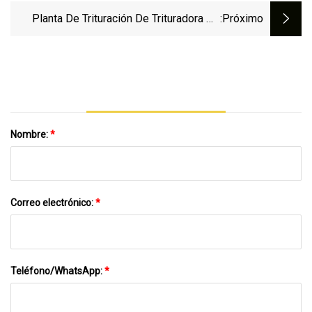
Trituración De Riverstone Móvil
Planta De Trituración De Trituradora De
:próximo
Mandíbula Móvil Pirce De Fábrica De
Buena Calidad Para La Venta
Nombre:
*
Correo electrónico:
*
Teléfono/WhatsApp:
*