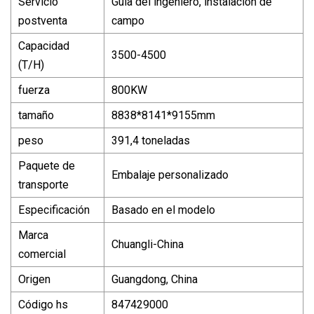
Servicio
Guía del ingeniero, instalación de
postventa
campo
Capacidad
3500-4500
(T/H)
fuerza
800KW
tamaño
8838*8141*9155mm
peso
391,4 toneladas
Paquete de
Embalaje personalizado
transporte
Especificación
Basado en el modelo
Marca
Chuangli-China
comercial
Origen
Guangdong, China
Código hs
847429000