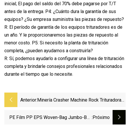
inicial; El pago del saldo del 70% debe pagarse por T/T
antes de la entrega. P4: ¿Cuánto dura la garantía de sus
equipos? ¿Su empresa suministra las piezas de repuesto?
R: El período de garantía de los equipos trituradores es de
un año. Y le proporcionaremos las piezas de repuesto al
menor costo. P5: Si necesito la planta de trituración
completa, ¿pueden ayudarnos a construirla?
R: Sí, podemos ayudarlo a configurar una línea de trituración
completa y brindarle consejos profesionales relacionados
durante el tiempo que lo necesite.
Anterior:
Minería Crasher Machine Rock Trituradora
De Mandíbula Pequeña PE1200X1500
Precio Del Equipo De Trituración De Piedra
PE Film PP EPS Woven-Bag Jumbo-Bag
:próximo
Línea De Lavado De Reciclaje/Granulador