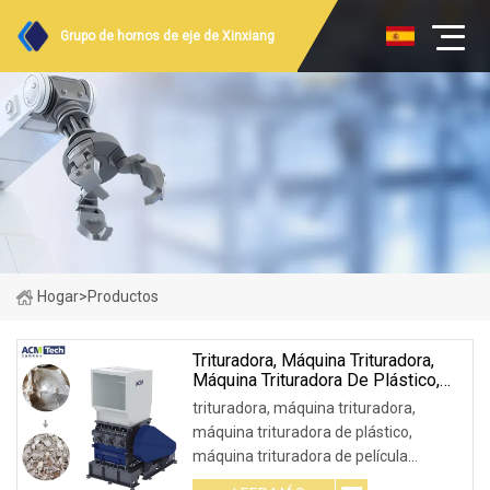
Grupo de hornos de eje de Xinxiang
Hogar
>
Productos
Trituradora, Máquina Trituradora,
Máquina Trituradora De Plástico,
Máquina Trituradora De Película
trituradora, máquina trituradora,
Plástica Para Botellas De Plástico
máquina trituradora de plástico,
máquina trituradora de película
plástica de botella de plástico