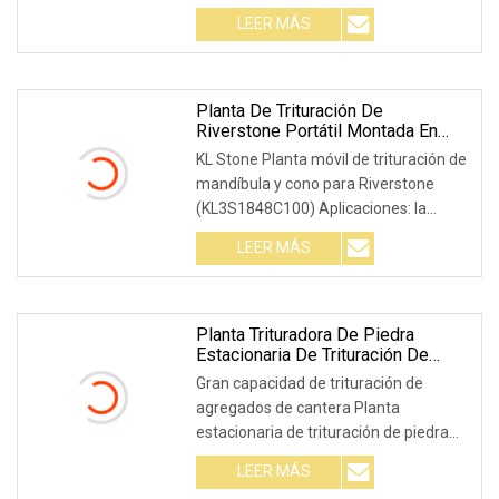
piedra se utiliza para producir
LEER MÁS
agregados de piedra caliza, granito,
basalto, piedra de río, mármol, mineral
de hierro, dolomita, cuarzo, escoria,
etc.
Planta De Trituración De
Riverstone Portátil Montada En
Remolque 250tph/Planta De
KL Stone Planta móvil de trituración de
Trituración De Riverstone Móvil
mandíbula y cono para Riverstone
(KL3S1848C100) Aplicaciones: la
planta móvil de trituración de
LEER MÁS
mandíbula y cono se puede utilizar
ampliamente en la industria
metalúrgica, la industria de la
construcción,
Planta Trituradora De Piedra
Estacionaria De Trituración De
Agregados De Cantera De Gran
Gran capacidad de trituración de
Capacidad Planta Trituradora De
agregados de cantera Planta
Piedra
estacionaria de trituración de piedra
Planta trituradora de piedra Esta línea
LEER MÁS
de producción de planta trituradora de