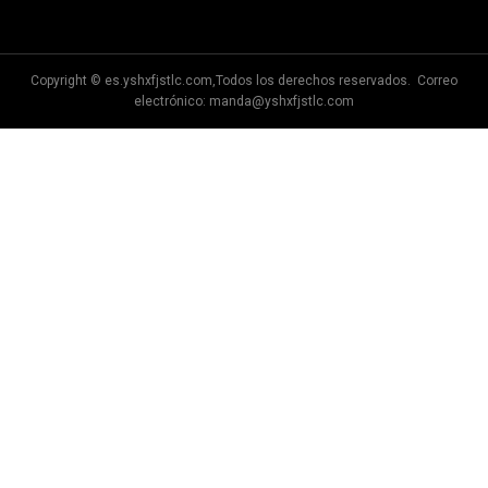
Ltd.
de Laizhou Huayin
Copyright © es.yshxfjstlc.com,Todos los derechos reservados. Correo
electrónico:
manda@yshxfjstlc.com