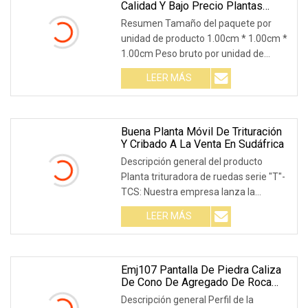
Calidad Y Bajo Precio Plantas
Trituradoras Portátiles En Plantas
Resumen Tamaño del paquete por
Trituradoras Estacionarias
unidad de producto 1.00cm * 1.00cm *
1.00cm Peso bruto por unidad de
producto 1.000kg Alta calidad a bajo
LEER MÁS
precio Trituradoras portátiles plantas
trituradoras portátiles en plantas
trituradoras estacionarias
Buena Planta Móvil De Trituración
Y Cribado A La Venta En Sudáfrica
Descripción general del producto
Planta trituradora de ruedas serie "T"-
TCS: Nuestra empresa lanza la
trituradora móvil tipo rueda serie T
LEER MÁS
para el proceso de desechos de rocas
y construcción, lo que amplía en gran
medida el concepto de
Emj107 Pantalla De Piedra Caliza
De Cono De Agregado De Roca
Móvil Y Planta De Trituración De
Descripción general Perfil de la
Mandíbula De Impacto De