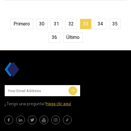
piedra, planta trituradora de piedra se
utiliza para producir agregados de
construcción,
Primero
30
31
32
33
34
35
36
Último
¿Tengo una pregunta?
Haga clic aquí