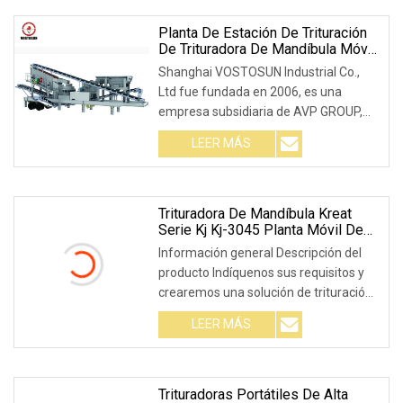
velocidad,
Planta De Estación De Trituración
De Trituradora De Mandíbula Móvil
De Contraataque Con Estilo De
Shanghai VOSTOSUN Industrial Co.,
Neumático
Ltd fue fundada en 2006, es una
empresa subsidiaria de AVP GROUP,
que se ha centrado en servicios
LEER MÁS
centralizados de adquisición y
suministro para ingeniería, minería y
Trituradora De Mandíbula Kreat
Serie Kj Kj-3045 Planta Móvil De
Trituración De Mandíbula Sobre
Información general Descripción del
Orugas Para Materiales
producto Indíquenos sus requisitos y
Reciclados
crearemos una solución de trituración
personalizada para usted. Parámetros
LEER MÁS
del productoPlanta trituradora de
mandíbula móvil sobre orugas de la
serie KJKJ-3045 KJ-3045F KJ-3545
Trituradoras Portátiles De Alta