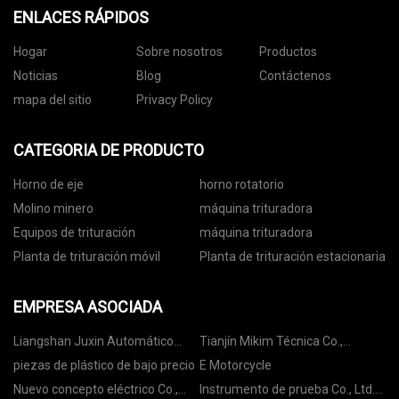
ENLACES RÁPIDOS
Hogar
Sobre nosotros
Productos
Noticias
Blog
Contáctenos
mapa del sitio
Privacy Policy
CATEGORIA DE PRODUCTO
Horno de eje
horno rotatorio
Molino minero
máquina trituradora
Equipos de trituración
máquina trituradora
Planta de trituración móvil
Planta de trituración estacionaria
EMPRESA ASOCIADA
Liangshan Juxin Automático
Tianjín Mikim Técnica Co.,
Piezas Co., Limitado
Limitado.
piezas de plástico de bajo precio
E Motorcycle
Nuevo concepto eléctrico Co.,
Instrumento de prueba Co., Ltd.