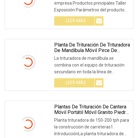
empresa Productos principales Taller
Reciclaje
Exposición Parámetros del producto
Embalaje y envío Preguntas
LEER MÁS
frecuentes P: ¿Cuál es su ventaja? 1.
Configuración flexible, operaciones
independientes, pero también
múltiples
Planta De Trituración De Trituradora
De Mandíbula Móvil Pirce De
Fábrica De Buena Calidad Para La
La trituradora de mandíbula se
Venta
combina con el equipo de trituración
secundario en toda la línea de
trituración de piedra, como la
LEER MÁS
trituradora de cono y la trituradora de
impacto. Debido a su tamaño físico
más pequeño, las trituradoras de
mandíbula también son
Plantas De Trituración De Cantera
Móvil Portátil Móvil Granito Piedra
Caliza Grava Trituración De Roca
Planta trituradora de 150-200 tph para
Primaria
la construcción de carreteras1.
IntroducciónLa planta trituradora de